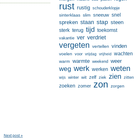
rust
rustig
schouderklopje
sneeuw
snel
sinterklaas
slim
stap
staan
spreken
steen
tijd
terug
toekomst
sterk
ver
verdriet
vakantie
vergeten
vinden
vertellen
wachten
voelen
voor
vrijdag
vrijheid
warmte
weer
warm
weekend
werk
weten
weg
werken
zien
zelf
wit
winter
ziek
wijs
zitten
zon
zoeken
zomer
zorgen
Next post »