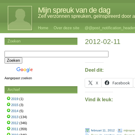
Mijn spreuk van de dag
Zelf verzonnen spreuken, geïnspireerd door al
Home
Over deze site
@@post_notification_header
2012-02-11
Zoeken
Deel dit:
Aangepast zoeken
X
Facebook
Archief
Vind ik leuk:
2019
(1)
2015
(3)
2014
(5)
2013
(134)
2012
(346)
2011
(359)
februari 11, 2012
·
mijnspr