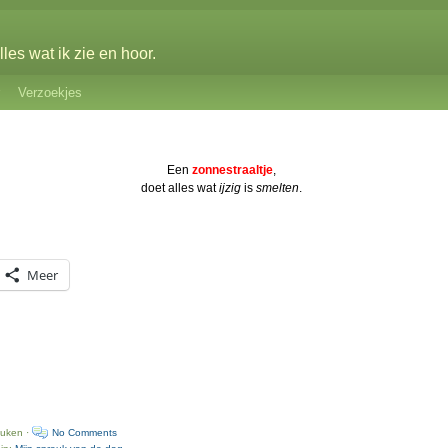
les wat ik zie en hoor.
Verzoekjes
Een
zonnestraaltje
,
doet alles wat
ijzig
is
smelten
.
Meer
euken ·
No Comments