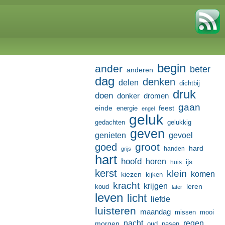
begin
ander
beter
anderen
dag
denken
delen
dichtbij
druk
doen
donker
dromen
gaan
einde
feest
energie
engel
geluk
gedachten
gelukkig
geven
genieten
gevoel
groot
goed
hard
handen
grijs
hart
hoofd
horen
ijs
huis
kerst
klein
komen
kiezen
kijken
kracht
krijgen
leren
koud
later
leven
licht
liefde
luisteren
maandag
missen
mooi
nacht
regen
morgen
oud
pasen