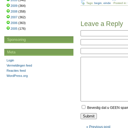
2010
(346)
Tags:
begin
,
einde
· Posted in:
2009
(364)
2008
(358)
2007
(362)
Leave a Reply
2006
(363)
2005
(176)
Sponsoring
Meta
Login
Vermeldingen feed
Reacties feed
WordPress.org
Bevestig dat u GEEN spa
« Previous post