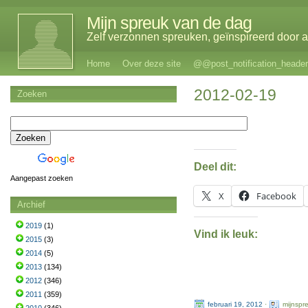
Mijn spreuk van de dag
Zelf verzonnen spreuken, geïnspireerd door al
Home
Over deze site
@@post_notification_header
2012-02-19
Zoeken
Deel dit:
Aangepast zoeken
X
Facebook
Archief
2019
(1)
Vind ik leuk:
2015
(3)
2014
(5)
2013
(134)
2012
(346)
2011
(359)
februari 19, 2012
·
mijnspr