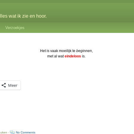
les wat ik zie en hoor.
Verzoekjes
Het is vaak moeilijk te
beginnen
,
met al wat
eindeloos
is.
Meer
euken ·
No Comments