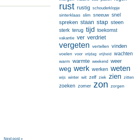
rust
rustig
schouderklopje
sneeuw
snel
sinterklaas
slim
stap
staan
spreken
steen
tijd
terug
toekomst
sterk
ver
verdriet
vakantie
vergeten
vinden
vertellen
wachten
voelen
voor
vrijdag
vrijheid
warmte
weer
warm
weekend
werk
weten
weg
werken
zien
zelf
wit
winter
ziek
wijs
zitten
zon
zoeken
zomer
zorgen
Next post »