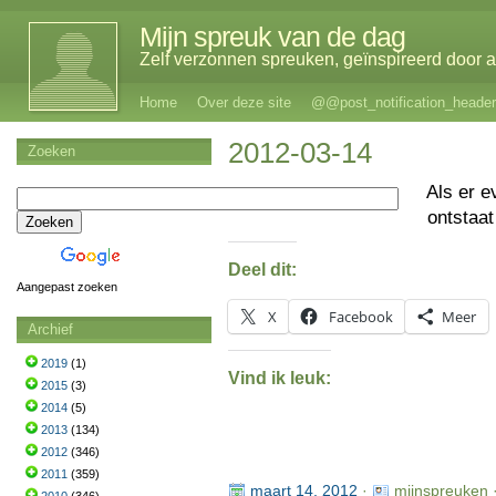
Mijn spreuk van de dag
Zelf verzonnen spreuken, geïnspireerd door al
Home
Over deze site
@@post_notification_header
2012-03-14
Zoeken
Als er 
ontstaa
Deel dit:
Aangepast zoeken
X
Facebook
Meer
Archief
2019
(1)
Vind ik leuk:
2015
(3)
2014
(5)
2013
(134)
2012
(346)
2011
(359)
maart 14, 2012
·
mijnspreuken 