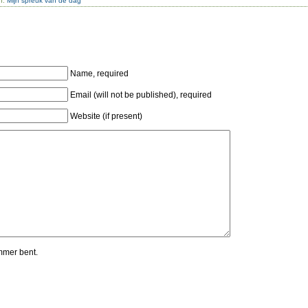
in:
Mijn spreuk van de dag
Name, required
Email (will not be published), required
Website (if present)
mmer bent.