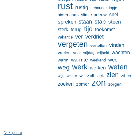
rust
rustig
schouderklopje
sneeuw
snel
sinterklaas
slim
stap
staan
spreken
steen
tijd
terug
toekomst
sterk
ver
verdriet
vakantie
vergeten
vinden
vertellen
wachten
voelen
voor
vrijdag
vrijheid
warmte
weer
warm
weekend
werk
weten
weg
werken
zien
zelf
wit
winter
ziek
wijs
zitten
zon
zoeken
zomer
zorgen
Next post »