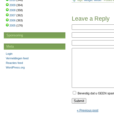
2010
(346)
Tags:
vleugel
,
vlinder
· Posted 
2009
(364)
2008
(358)
2007
(362)
Leave a Reply
2006
(363)
2005
(176)
Sponsoring
Meta
Login
Vermeldingen feed
Reacties feed
WordPress.org
Bevestig dat u GEEN spa
« Previous post