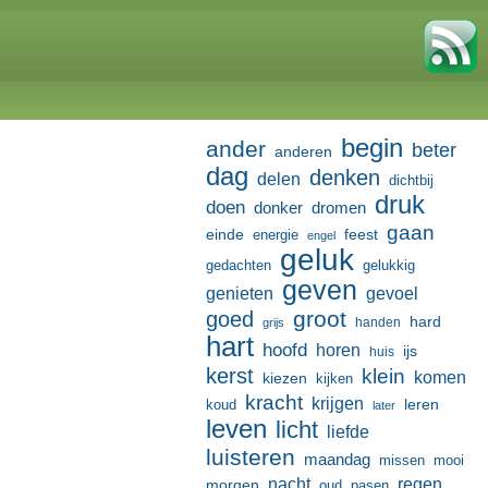
begin
ander
beter
anderen
dag
denken
delen
dichtbij
druk
doen
donker
dromen
gaan
einde
feest
energie
engel
geluk
gedachten
gelukkig
geven
genieten
gevoel
groot
goed
hard
handen
grijs
hart
hoofd
horen
ijs
huis
kerst
klein
komen
kiezen
kijken
kracht
krijgen
leren
koud
later
leven
licht
liefde
luisteren
maandag
missen
mooi
nacht
regen
morgen
oud
pasen