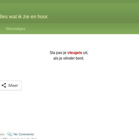
les wat ik zie en hoor.
Verzoekjes
Sla pas je
vleugels
uit,
als je
vlinder
bent.
Meer
ken ·
No Comments