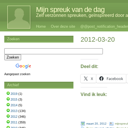
Mijn spreuk van de dag
Zelf verzonnen spreuken, geïnspireerd door al
Home
Over deze site
@@post_notification_header
2012-03-20
Zoeken
Deel dit:
Aangepast zoeken
X
Facebook
Archief
Vind ik leuk:
2019
(1)
2015
(3)
2014
(5)
2013
(134)
2012
(346)
2011
(359)
maart 20, 2012
·
mijnspreu