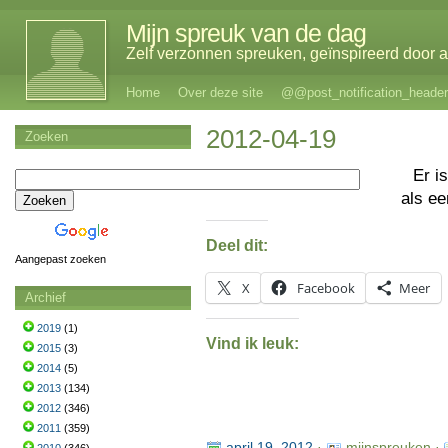
Mijn spreuk van de dag
Zelf verzonnen spreuken, geïnspireerd door al
Home
Over deze site
@@post_notification_header
2012-04-19
Zoeken
Er i
als e
Deel dit:
Aangepast zoeken
X
Facebook
Meer
Archief
2019
(1)
Vind ik leuk:
2015
(3)
2014
(5)
2013
(134)
2012
(346)
2011
(359)
april 19, 2012
·
mijnspreuken ·