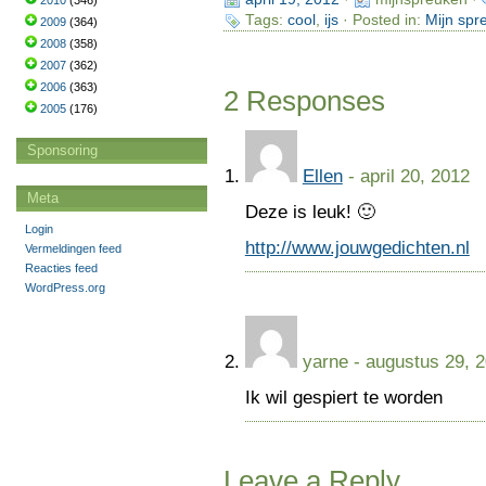
2010
(346)
Tags:
cool
,
ijs
· Posted in:
Mijn spr
2009
(364)
2008
(358)
2007
(362)
2006
(363)
2 Responses
2005
(176)
Sponsoring
Ellen
- april 20, 2012
Meta
Deze is leuk! 🙂
Login
http://www.jouwgedichten.nl
Vermeldingen feed
Reacties feed
WordPress.org
yarne
- augustus 29, 
Ik wil gespiert te worden
Leave a Reply