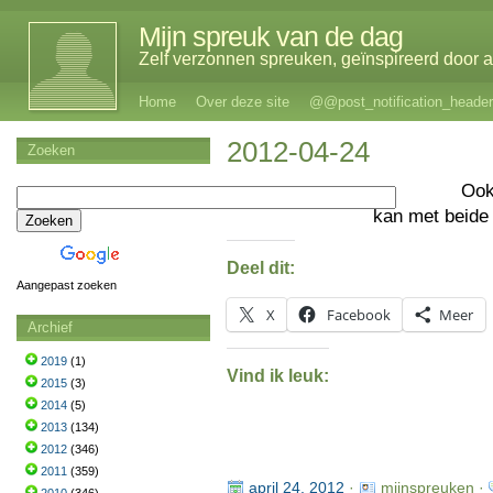
Mijn spreuk van de dag
Zelf verzonnen spreuken, geïnspireerd door al
Home
Over deze site
@@post_notification_header
2012-04-24
Zoeken
Oo
kan met beide
Deel dit:
Aangepast zoeken
X
Facebook
Meer
Archief
2019
(1)
Vind ik leuk:
2015
(3)
2014
(5)
2013
(134)
2012
(346)
2011
(359)
april 24, 2012
·
mijnspreuken ·