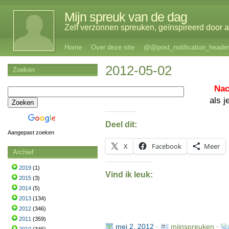
Mijn spreuk van de dag
Zelf verzonnen spreuken, geïnspireerd door al
Home
Over deze site
@@post_notification_header
2012-05-02
Zoeken
Nac
als 
Deel dit:
Aangepast zoeken
X
Facebook
Meer
Archief
2019
(1)
Vind ik leuk:
2015
(3)
2014
(5)
2013
(134)
2012
(346)
2011
(359)
mei 2, 2012
·
mijnspreuken ·