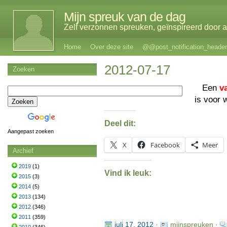
Mijn spreuk van de dag
Zelf verzonnen spreuken, geïnspireerd door al
Home
Over deze site
@@post_notification_header
2012-07-17
Zoeken
Een
v
is voor 
Deel dit:
Aangepast zoeken
X
Facebook
Meer
Archief
2019
(1)
Vind ik leuk:
2015
(3)
2014
(5)
2013
(134)
2012
(346)
2011
(359)
juli 17, 2012
·
mijnspreuken ·