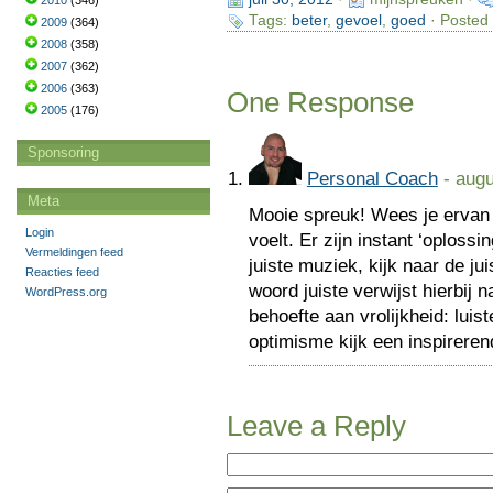
2010
(346)
Tags:
beter
,
gevoel
,
goed
· Posted 
2009
(364)
2008
(358)
2007
(362)
2006
(363)
One Response
2005
(176)
Sponsoring
Personal Coach
- augu
Meta
Mooie spreuk! Wees je ervan b
Login
voelt. Er zijn instant ‘oploss
Vermeldingen feed
juiste muziek, kijk naar de ju
Reacties feed
woord juiste verwijst hierbij 
WordPress.org
behoefte aan vrolijkheid: luis
optimisme kijk een inspireren
Leave a Reply