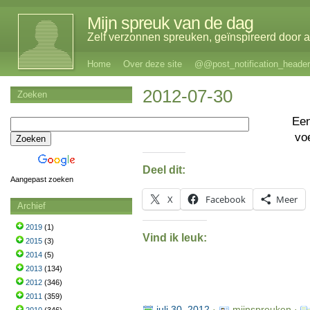
Mijn spreuk van de dag
Zelf verzonnen spreuken, geïnspireerd door al
Home
Over deze site
@@post_notification_header
2012-07-30
Zoeken
Ee
vo
Deel dit:
Aangepast zoeken
X
Facebook
Meer
Archief
2019
(1)
Vind ik leuk:
2015
(3)
2014
(5)
2013
(134)
2012
(346)
2011
(359)
juli 30, 2012
·
mijnspreuken ·