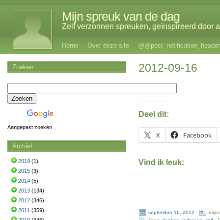
Mijn spreuk van de dag
Zelf verzonnen spreuken, geïnspireerd door al
Home
Over deze site
@@post_notification_header
2012-09-16
Zoeken
Deel dit:
Aangepast zoeken
X
Facebook
Archief
Vind ik leuk:
2019
(1)
2015
(3)
2014
(5)
2013
(134)
2012
(346)
2011
(359)
september 16, 2012
·
mijn