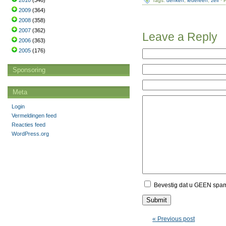
2010
(346)
Tags:
denken
,
iedereen
,
zelf
· 
2009
(364)
2008
(358)
2007
(362)
Leave a Reply
2006
(363)
2005
(176)
Sponsoring
Meta
Login
Vermeldingen feed
Reacties feed
WordPress.org
Bevestig dat u GEEN spa
« Previous post