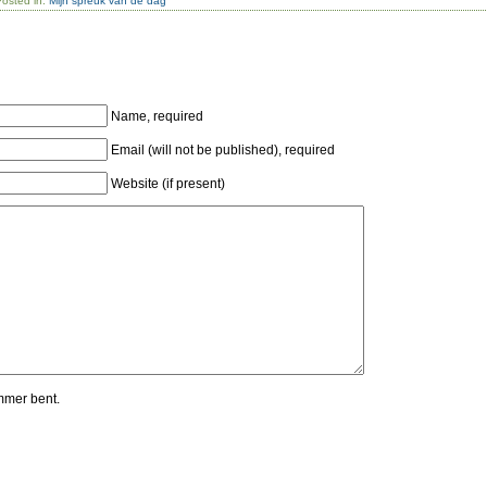
Posted in:
Mijn spreuk van de dag
Name, required
Email (will not be published), required
Website (if present)
mmer bent.