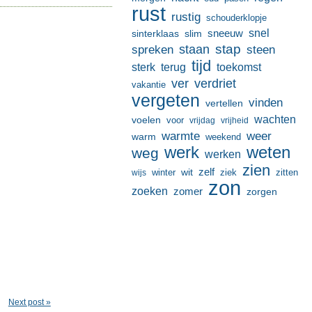
rust
rustig
schouderklopje
sneeuw
snel
sinterklaas
slim
stap
staan
spreken
steen
tijd
terug
toekomst
sterk
ver
verdriet
vakantie
vergeten
vinden
vertellen
wachten
voelen
voor
vrijdag
vrijheid
warmte
weer
warm
weekend
werk
weten
weg
werken
zien
zelf
wit
winter
ziek
wijs
zitten
zon
zoeken
zomer
zorgen
Next post »