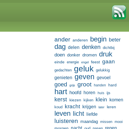
begin
ander
beter
anderen
dag
denken
delen
dichtbij
druk
doen
donker
dromen
gaan
einde
feest
energie
engel
geluk
gedachten
gelukkig
geven
genieten
gevoel
groot
goed
hard
handen
grijs
hart
hoofd
horen
ijs
huis
kerst
klein
komen
kiezen
kijken
kracht
krijgen
leren
koud
later
leven
licht
liefde
luisteren
maandag
missen
mooi
nacht
regen
morgen
oud
pasen