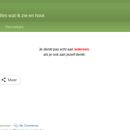
les wat ik zie en hoor.
Verzoekjes
Je
denkt
pas echt aan
iedereen
,
als je ook aan
jezelf
denkt.
Meer
spreuken ·
No Comments