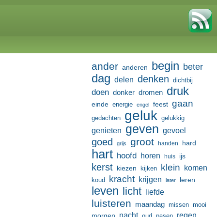
begin
ander
beter
anderen
dag
denken
delen
dichtbij
druk
doen
donker
dromen
gaan
einde
feest
energie
engel
geluk
gedachten
gelukkig
geven
genieten
gevoel
groot
goed
hard
handen
grijs
hart
hoofd
horen
ijs
huis
kerst
klein
komen
kiezen
kijken
kracht
krijgen
leren
koud
later
leven
licht
liefde
luisteren
maandag
missen
mooi
nacht
regen
morgen
oud
pasen