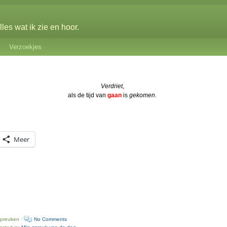
les wat ik zie en hoor.
Verzoekjes
Verdriet
,
als de tijd van
gaan
is
gekomen
.
Meer
spreuken ·
No Comments