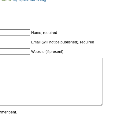
osted in:
Mijn spreuk van de dag
Name, required
Email (will not be published), required
Website (if present)
mmer bent.