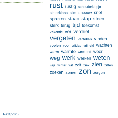
rust
rustig
schouderklopje
sneeuw
snel
sinterklaas
slim
stap
staan
spreken
steen
tijd
terug
toekomst
sterk
ver
verdriet
vakantie
vergeten
vinden
vertellen
wachten
voelen
voor
vrijdag
vrijheid
warmte
weer
warm
weekend
werk
weten
weg
werken
zien
zelf
wit
winter
ziek
wijs
zitten
zon
zoeken
zomer
zorgen
Next post »