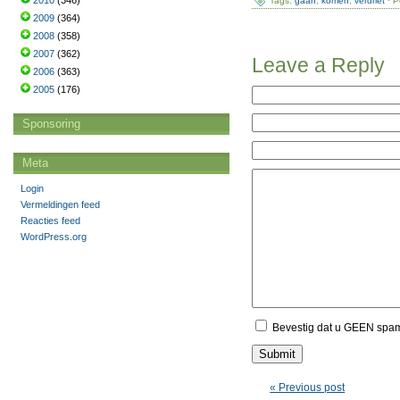
2010
(346)
Tags:
gaan
,
komen
,
verdriet
· P
2009
(364)
2008
(358)
2007
(362)
Leave a Reply
2006
(363)
2005
(176)
Sponsoring
Meta
Login
Vermeldingen feed
Reacties feed
WordPress.org
Bevestig dat u GEEN spa
« Previous post