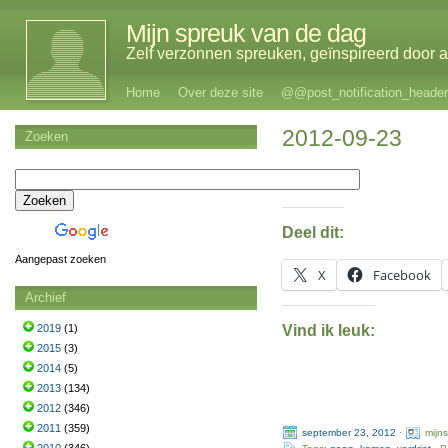
Mijn spreuk van de dag
Zelf verzonnen spreuken, geïnspireerd door al
Home
Over deze site
@@post_notification_header
2012-09-23
Zoeken
Deel dit:
Aangepast zoeken
X
Facebook
Archief
Vind ik leuk:
2019
(1)
2015
(3)
2014
(5)
2013
(134)
2012
(346)
2011
(359)
september 23, 2012
·
mijn