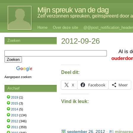
Mijn spreuk van de dag
Zelf verzonnen spreuken, geïnspireerd door al
Home
Over deze site
@@post_notification_header
2012-09-26
Zoeken
Al is 
ouderdo
Deel dit:
Aangepast zoeken
X
Facebook
Meer
Archief
2019
(1)
Vind ik leuk:
2015
(3)
2014
(5)
2013
(134)
2012
(346)
2011
(359)
september 26, 2012
·
mijnspre