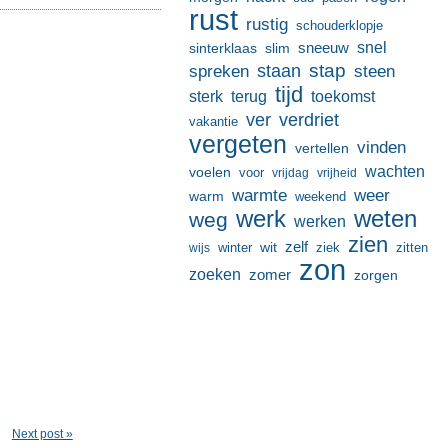
rust
rustig
schouderklopje
sneeuw
snel
sinterklaas
slim
stap
staan
spreken
steen
tijd
terug
toekomst
sterk
ver
verdriet
vakantie
vergeten
vinden
vertellen
wachten
voelen
voor
vrijdag
vrijheid
warmte
weer
warm
weekend
werk
weten
weg
werken
zien
zelf
wit
winter
ziek
wijs
zitten
zon
zoeken
zomer
zorgen
Next post »