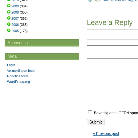
2010
(346)
Tags:
niets
,
sprakeloos
,
zegge
2009
(364)
2008
(358)
2007
(362)
Leave a Reply
2006
(363)
2005
(176)
Sponsoring
Meta
Login
Vermeldingen feed
Reacties feed
WordPress.org
Bevestig dat u GEEN spa
« Previous post