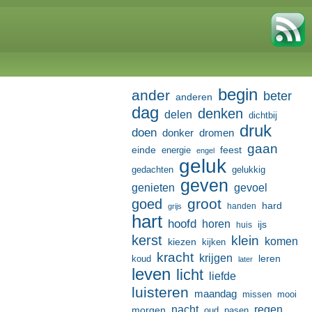
begin
ander
beter
anderen
dag
denken
delen
dichtbij
druk
doen
donker
dromen
gaan
einde
feest
energie
engel
geluk
gedachten
gelukkig
geven
genieten
gevoel
groot
goed
hard
handen
grijs
hart
hoofd
horen
ijs
huis
kerst
klein
komen
kiezen
kijken
kracht
krijgen
leren
koud
later
leven
licht
liefde
luisteren
maandag
missen
mooi
nacht
regen
morgen
oud
pasen