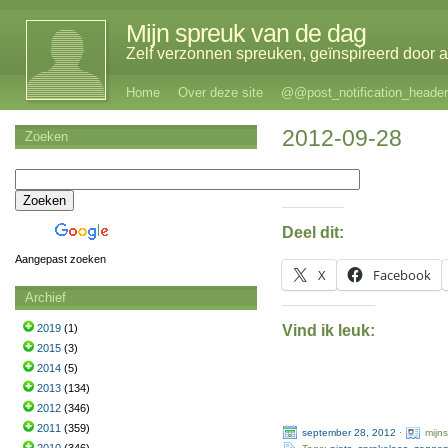
Mijn spreuk van de dag
Zelf verzonnen spreuken, geïnspireerd door al
Home
Over deze site
@@post_notification_header
2012-09-28
Zoeken
Deel dit:
Aangepast zoeken
X
Facebook
Archief
Vind ik leuk:
2019
(1)
2015
(3)
2014
(5)
2013
(134)
2012
(346)
2011
(359)
september 28, 2012
·
mijn