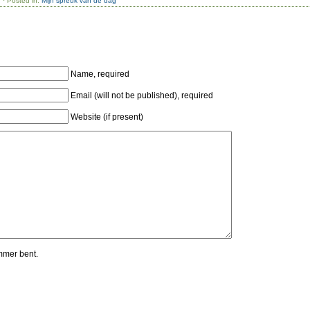
n
· Posted in:
Mijn spreuk van de dag
Name, required
Email (will not be published), required
Website (if present)
mmer bent.