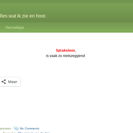
les wat ik zie en hoor.
Verzoekjes
Sprakeloos
,
is vaak zo
nietszeggend
.
Meer
spreuken ·
No Comments