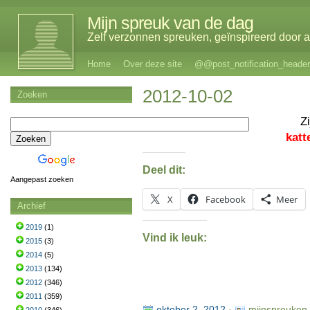
Mijn spreuk van de dag
Zelf verzonnen spreuken, geïnspireerd door al
Home
Over deze site
@@post_notification_header
2012-10-02
Zoeken
Z
katt
Deel dit:
Aangepast zoeken
X
Facebook
Meer
Archief
2019
(1)
Vind ik leuk:
2015
(3)
2014
(5)
2013
(134)
2012
(346)
2011
(359)
oktober 2, 2012
·
mijnspreuken