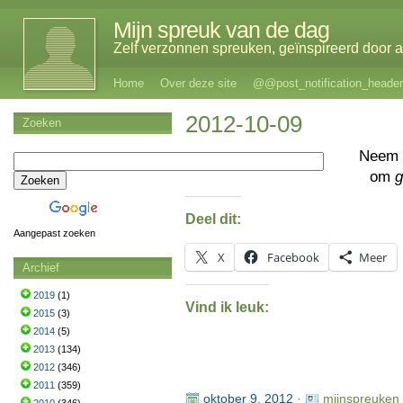
Mijn spreuk van de dag
Zelf verzonnen spreuken, geïnspireerd door al
Home
Over deze site
@@post_notification_header
2012-10-09
Zoeken
Neem 
om
g
Deel dit:
Aangepast zoeken
X
Facebook
Meer
Archief
2019
(1)
Vind ik leuk:
2015
(3)
2014
(5)
2013
(134)
2012
(346)
2011
(359)
oktober 9, 2012
·
mijnspreuken