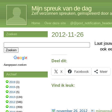
Mijn spreuk van de dag
Zelf verzonnen spreuken, geïnspireerd door al
Home
Over deze site
@@post_notification_header
2012-11-26
Zoeken
Laat jou
ook e
Deel dit:
Aangepast zoeken
X
Facebook
Meer
Archief
2019
(1)
Vind ik leuk:
2015
(3)
2014
(5)
2013
(134)
2012
(346)
2011
(359)
november 26, 2012
·
mijnspreu