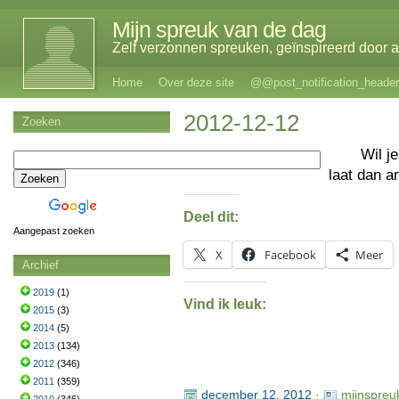
Mijn spreuk van de dag
Zelf verzonnen spreuken, geïnspireerd door al
Home
Over deze site
@@post_notification_header
2012-12-12
Zoeken
Wil j
laat dan a
Deel dit:
Aangepast zoeken
X
Facebook
Meer
Archief
2019
(1)
Vind ik leuk:
2015
(3)
2014
(5)
2013
(134)
2012
(346)
2011
(359)
december 12, 2012
·
mijnspreu