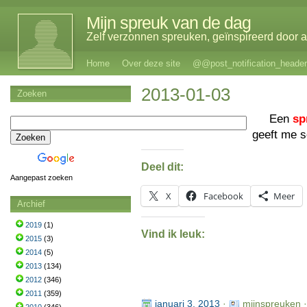
Mijn spreuk van de dag
Zelf verzonnen spreuken, geïnspireerd door al
Home
Over deze site
@@post_notification_header
2013-01-03
Zoeken
Een
sp
geeft me 
Deel dit:
Aangepast zoeken
X
Facebook
Meer
Archief
2019
(1)
Vind ik leuk:
2015
(3)
2014
(5)
2013
(134)
2012
(346)
2011
(359)
januari 3, 2013
·
mijnspreuken 