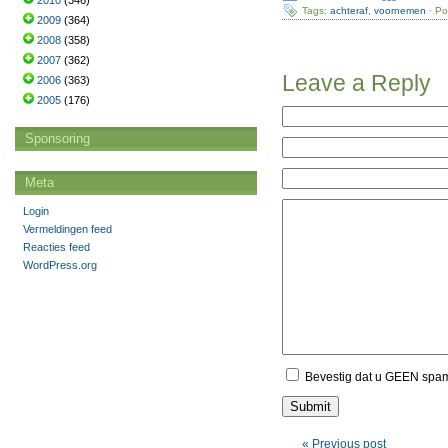
2010
(346)
Tags:
achteraf
,
voornemen
· Po
2009
(364)
2008
(358)
2007
(362)
Leave a Reply
2006
(363)
2005
(176)
Sponsoring
Meta
Login
Vermeldingen feed
Reacties feed
WordPress.org
Bevestig dat u GEEN spa
« Previous post