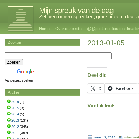
Mijn spreuk van de dag
Zelf verzonnen spreuken, geïnspireerd door al
Home
Over deze site
@@post_notification_header
2013-01-05
Zoeken
Deel dit:
Aangepast zoeken
X
Facebook
Archief
2019
(1)
Vind ik leuk:
2015
(3)
2014
(5)
2013
(134)
2012
(346)
2011
(359)
januari 5, 2013
·
mijnspreu