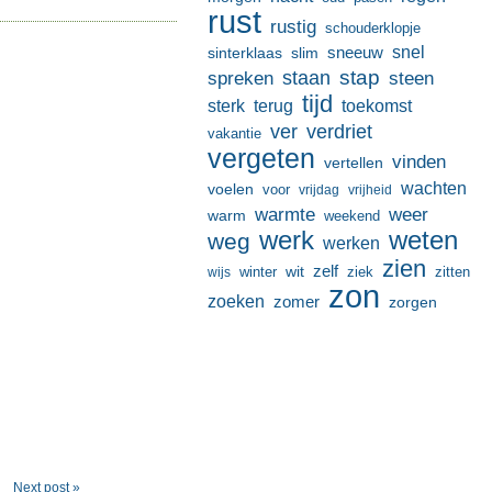
rust
rustig
schouderklopje
sneeuw
snel
sinterklaas
slim
stap
staan
spreken
steen
tijd
terug
toekomst
sterk
ver
verdriet
vakantie
vergeten
vinden
vertellen
wachten
voelen
voor
vrijdag
vrijheid
warmte
weer
warm
weekend
werk
weten
weg
werken
zien
zelf
wit
winter
ziek
wijs
zitten
zon
zoeken
zomer
zorgen
Next post »