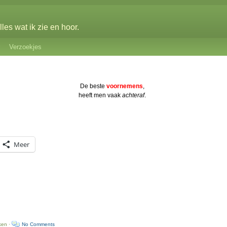
les wat ik zie en hoor.
Verzoekjes
De beste
voornemens
,
heeft men vaak
achteraf
.
Meer
ken ·
No Comments