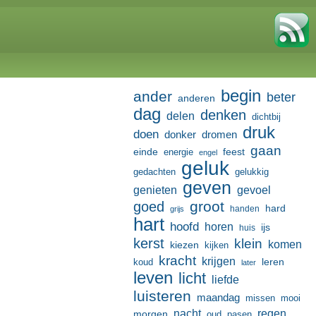
begin
ander
beter
anderen
dag
denken
delen
dichtbij
druk
doen
donker
dromen
gaan
einde
feest
energie
engel
geluk
gedachten
gelukkig
geven
genieten
gevoel
groot
goed
hard
handen
grijs
hart
hoofd
horen
ijs
huis
kerst
klein
komen
kiezen
kijken
kracht
krijgen
leren
koud
later
leven
licht
liefde
luisteren
maandag
missen
mooi
nacht
regen
morgen
oud
pasen