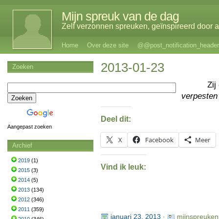
Mijn spreuk van de dag
Zelf verzonnen spreuken, geïnspireerd door al
Home
Over deze site
@@post_notification_header
2013-01-23
Zoeken
Zij
verpesten
Deel dit:
Aangepast zoeken
X
Facebook
Meer
Archief
2019
(1)
Vind ik leuk:
2015
(3)
2014
(5)
2013
(134)
2012
(346)
2011
(359)
januari 23, 2013
·
mijnspreuken