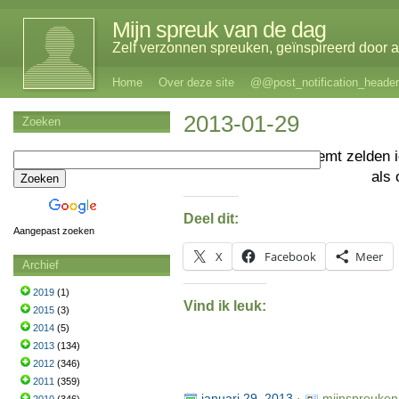
Mijn spreuk van de dag
Zelf verzonnen spreuken, geïnspireerd door al
Home
Over deze site
@@post_notification_header
2013-01-29
Zoeken
Er neemt zelden
als
Deel dit:
Aangepast zoeken
X
Facebook
Meer
Archief
2019
(1)
Vind ik leuk:
2015
(3)
2014
(5)
2013
(134)
2012
(346)
2011
(359)
januari 29, 2013
·
mijnspreuken