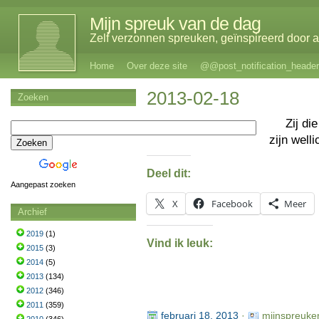
Mijn spreuk van de dag
Zelf verzonnen spreuken, geïnspireerd door al
Home
Over deze site
@@post_notification_header
2013-02-18
Zoeken
Zij di
zijn well
Deel dit:
Aangepast zoeken
X
Facebook
Meer
Archief
2019
(1)
Vind ik leuk:
2015
(3)
2014
(5)
2013
(134)
2012
(346)
2011
(359)
februari 18, 2013
·
mijnspreuke