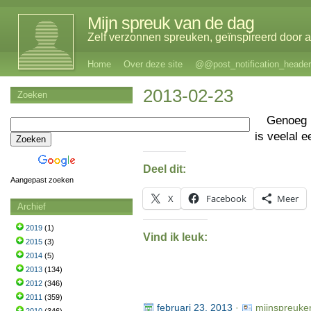
Mijn spreuk van de dag
Zelf verzonnen spreuken, geïnspireerd door al
Home
Over deze site
@@post_notification_header
2013-02-23
Zoeken
Genoeg 
is veelal 
Deel dit:
Aangepast zoeken
X
Facebook
Meer
Archief
2019
(1)
Vind ik leuk:
2015
(3)
2014
(5)
2013
(134)
2012
(346)
2011
(359)
februari 23, 2013
·
mijnspreuke