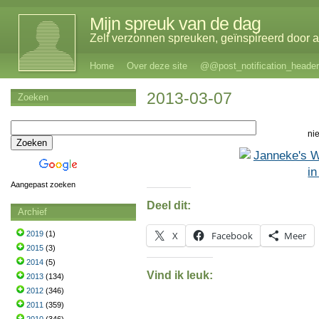
Mijn spreuk van de dag
Zelf verzonnen spreuken, geïnspireerd door al
Home
Over deze site
@@post_notification_header
2013-03-07
Zoeken
ni
Aangepast zoeken
Deel dit:
Archief
2019
(1)
X
Facebook
Meer
2015
(3)
2014
(5)
Vind ik leuk:
2013
(134)
2012
(346)
2011
(359)