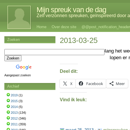
Mijn spreuk van de dag
Zelf verzonnen spreuken, geïnspireerd door al
Home
Over deze site
@@post_notification_header
2013-03-25
Zoeken
Zolang het we
lopen er 
Deel dit:
Aangepast zoeken
X
Facebook
Meer
Archief
2019
(1)
Vind ik leuk:
2015
(3)
2014
(5)
2013
(134)
2012
(346)
2011
(359)
maart 25, 2013
·
mijnspreuken 