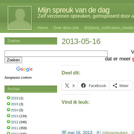
Mijn spreuk van de dag
Zelf verzonnen spreuken, geïnspireerd door al
Home
Over deze site
@@post_notification_header
2013-05-16
Zoeken
V
dat er meer
Deel dit:
Aangepast zoeken
X
Facebook
Meer
Archief
2019
(1)
Vind ik leuk:
2015
(3)
2014
(5)
2013
(134)
2012
(346)
2011
(359)
mei 16, 2013
·
mijnspreuken ·