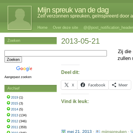
Mijn spreuk van de dag
Zelf verzonnen spreuken, geïnspireerd door al
Home
Over deze site
@@post_notification_header
2013-05-21
Zoeken
Zij die
zullen
Deel dit:
Aangepast zoeken
X
Facebook
Meer
Archief
2019
(1)
Vind ik leuk:
2015
(3)
2014
(5)
2013
(134)
2012
(346)
2011
(359)
mei 21, 2013
·
mijnspreuken ·