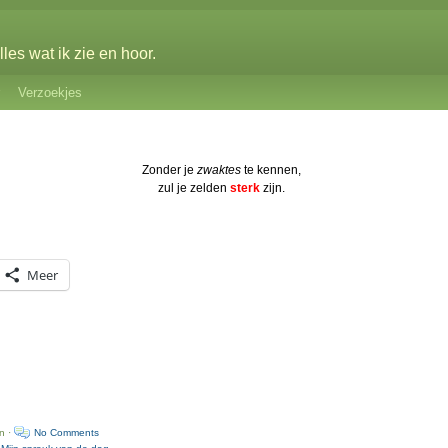
les wat ik zie en hoor.
Verzoekjes
Zonder je
zwaktes
te kennen,
zul je zelden
sterk
zijn.
Meer
n ·
No Comments