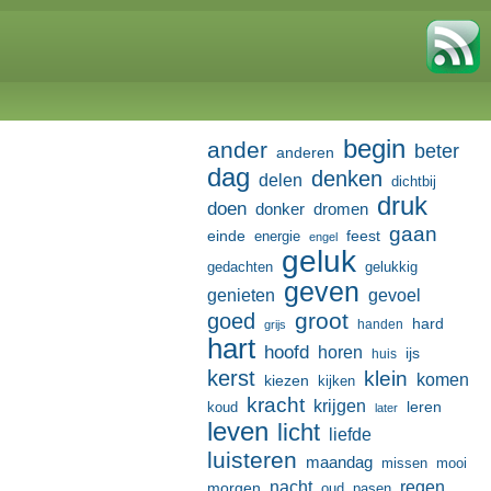
begin
ander
beter
anderen
dag
denken
delen
dichtbij
druk
doen
donker
dromen
gaan
einde
feest
energie
engel
geluk
gedachten
gelukkig
geven
genieten
gevoel
groot
goed
hard
handen
grijs
hart
hoofd
horen
ijs
huis
kerst
klein
komen
kiezen
kijken
kracht
krijgen
leren
koud
later
leven
licht
liefde
luisteren
maandag
missen
mooi
nacht
regen
morgen
oud
pasen