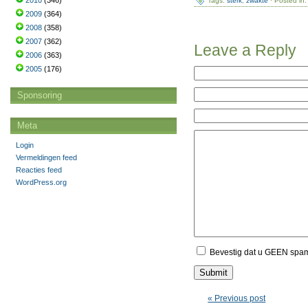
2010
(346)
Tags:
sterk
,
zwakte
· Posted in
2009
(364)
2008
(358)
2007
(362)
Leave a Reply
2006
(363)
2005
(176)
Sponsoring
Meta
Login
Vermeldingen feed
Reacties feed
WordPress.org
Bevestig dat u GEEN spa
« Previous post