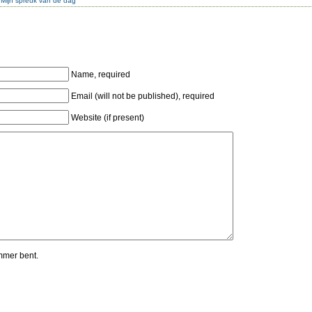
:
Mijn spreuk van de dag
Name, required
Email (will not be published), required
Website (if present)
mmer bent.