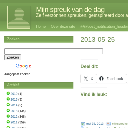
Mijn spreuk van de dag
Zelf verzonnen spreuken, geïnspireerd door al
Home
Over deze site
@@post_notification_header
2013-05-25
Zoeken
Deel dit:
Aangepast zoeken
X
Facebook
Archief
Vind ik leuk:
2019
(1)
2015
(3)
2014
(5)
2013
(134)
2012
(346)
2011
(359)
mei 25, 2013
·
mijnspreuke