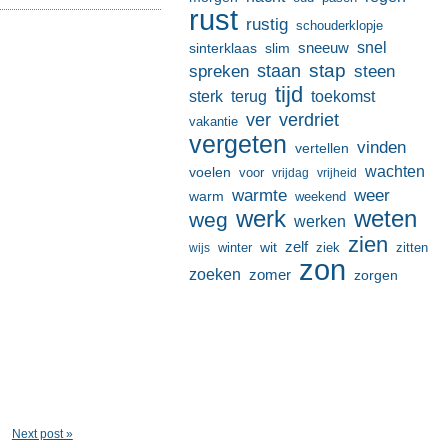
rust
rustig
schouderklopje
sneeuw
snel
sinterklaas
slim
stap
staan
spreken
steen
tijd
terug
toekomst
sterk
ver
verdriet
vakantie
vergeten
vinden
vertellen
wachten
voelen
voor
vrijdag
vrijheid
warmte
weer
warm
weekend
werk
weten
weg
werken
zien
zelf
wit
winter
ziek
wijs
zitten
zon
zoeken
zomer
zorgen
Next post »