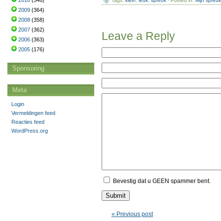
2010
(346)
Tags:
klein
,
leuk
,
spreuk
· Posted in:
Mijn spreu
2009
(364)
2008
(358)
2007
(362)
Leave a Reply
2006
(363)
2005
(176)
Sponsoring
Meta
Login
Vermeldingen feed
Reacties feed
WordPress.org
Bevestig dat u GEEN spammer bent.
« Previous post