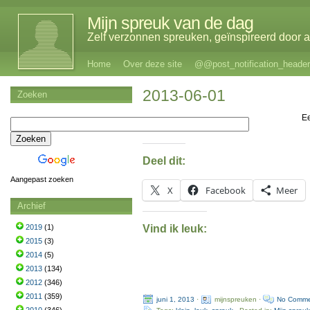
Mijn spreuk van de dag
Zelf verzonnen spreuken, geïnspireerd door al
Home
Over deze site
@@post_notification_header
2013-06-01
Zoeken
E
Deel dit:
Aangepast zoeken
X
Facebook
Meer
Archief
Vind ik leuk:
2019
(1)
2015
(3)
2014
(5)
2013
(134)
2012
(346)
2011
(359)
juni 1, 2013
·
mijnspreuken ·
No Comme