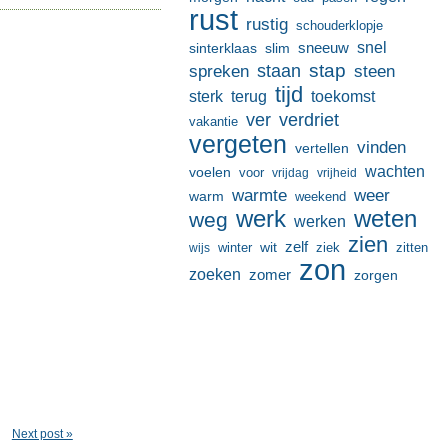
rust
rustig
schouderklopje
sneeuw
snel
sinterklaas
slim
stap
staan
spreken
steen
tijd
terug
toekomst
sterk
ver
verdriet
vakantie
vergeten
vinden
vertellen
wachten
voelen
voor
vrijdag
vrijheid
warmte
weer
warm
weekend
werk
weten
weg
werken
zien
zelf
wit
winter
ziek
wijs
zitten
zon
zoeken
zomer
zorgen
Next post »