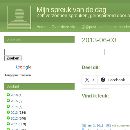
Mijn spreuk van de dag
Zelf verzonnen spreuken, geïnspireerd door al
Home
Over deze site
@@post_notification_header
2013-06-03
Zoeken
Deel dit:
Aangepast zoeken
X
Facebook
Archief
Vind ik leuk:
2019
(1)
2015
(3)
2014
(5)
2013
(134)
2012
(346)
2011
(359)
juni 3, 2013
·
mijnspreuken