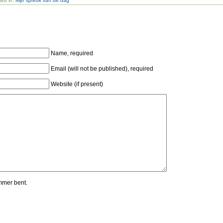
ted in:
Mijn spreuk van de dag
Name, required
Email (will not be published), required
Website (if present)
mmer bent.