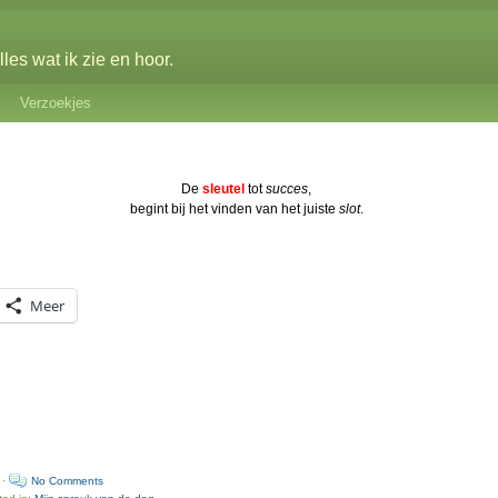
les wat ik zie en hoor.
Verzoekjes
De
sleutel
tot
succes
,
begint bij het vinden van het juiste
slot
.
Meer
 ·
No Comments