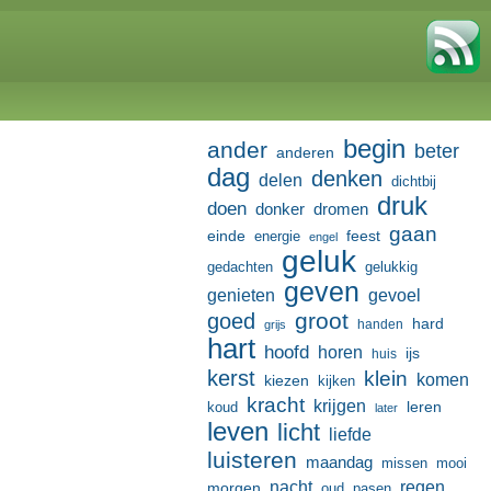
begin
ander
beter
anderen
dag
denken
delen
dichtbij
druk
doen
donker
dromen
gaan
einde
feest
energie
engel
geluk
gedachten
gelukkig
geven
genieten
gevoel
groot
goed
hard
handen
grijs
hart
hoofd
horen
ijs
huis
kerst
klein
komen
kiezen
kijken
kracht
krijgen
leren
koud
later
leven
licht
liefde
luisteren
maandag
missen
mooi
nacht
regen
morgen
oud
pasen