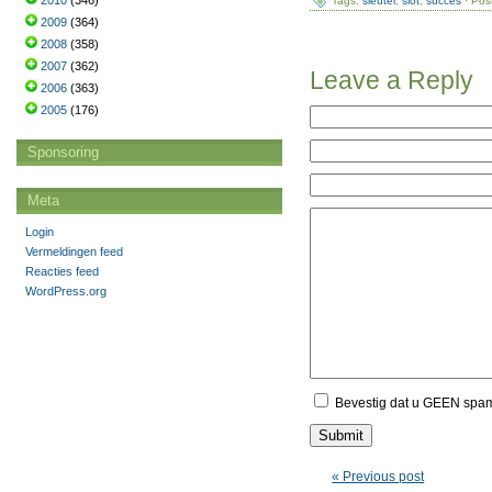
2010
(346)
Tags:
sleutel
,
slot
,
succes
· Pos
2009
(364)
2008
(358)
2007
(362)
Leave a Reply
2006
(363)
2005
(176)
Sponsoring
Meta
Login
Vermeldingen feed
Reacties feed
WordPress.org
Bevestig dat u GEEN spa
« Previous post