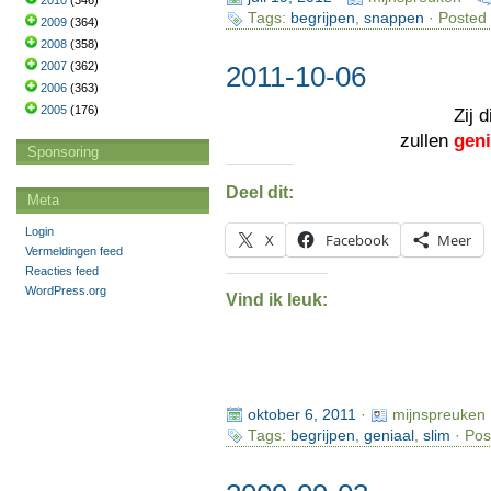
2010
(346)
Tags:
begrijpen
,
snappen
· Posted 
2009
(364)
2008
(358)
2007
(362)
2011-10-06
2006
(363)
2005
(176)
Zij 
zullen
geni
Sponsoring
Deel dit:
Meta
Login
X
Facebook
Meer
Vermeldingen feed
Reacties feed
WordPress.org
Vind ik leuk:
oktober 6, 2011
·
mijnspreuken
Tags:
begrijpen
,
geniaal
,
slim
· Pos