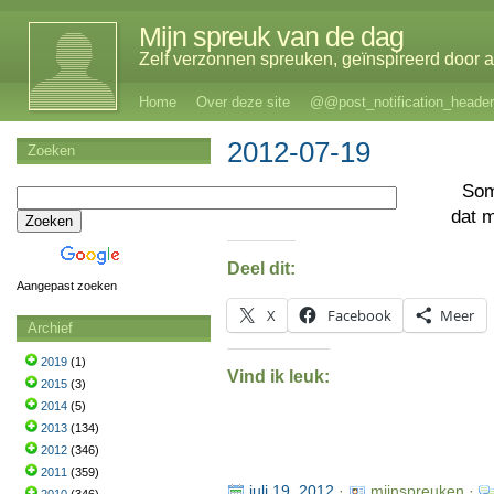
Mijn spreuk van de dag
Zelf verzonnen spreuken, geïnspireerd door al
Home
Over deze site
@@post_notification_header
2012-07-19
Zoeken
So
dat 
Deel dit:
Aangepast zoeken
X
Facebook
Meer
Archief
2019
(1)
Vind ik leuk:
2015
(3)
2014
(5)
2013
(134)
2012
(346)
2011
(359)
juli 19, 2012
·
mijnspreuken ·