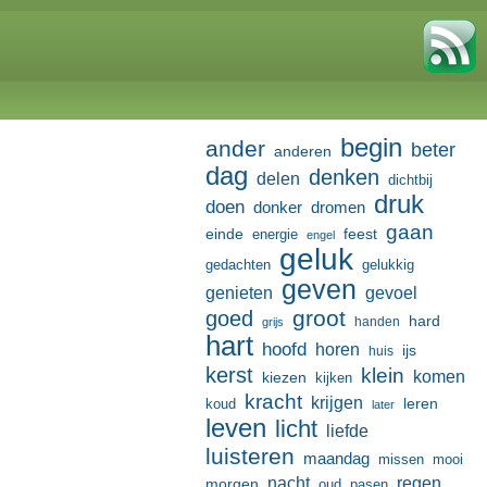
begin
ander
beter
anderen
dag
denken
delen
dichtbij
druk
doen
donker
dromen
gaan
einde
feest
energie
engel
geluk
gedachten
gelukkig
geven
genieten
gevoel
groot
goed
hard
handen
grijs
hart
hoofd
horen
ijs
huis
kerst
klein
komen
kiezen
kijken
kracht
krijgen
leren
koud
later
leven
licht
liefde
luisteren
maandag
missen
mooi
nacht
regen
morgen
oud
pasen