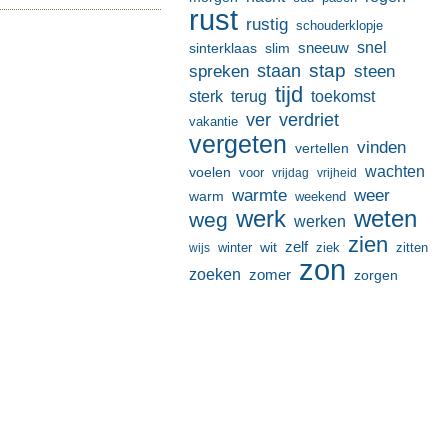
rust
rustig
schouderklopje
sneeuw
snel
sinterklaas
slim
stap
staan
spreken
steen
tijd
terug
toekomst
sterk
ver
verdriet
vakantie
vergeten
vinden
vertellen
wachten
voelen
voor
vrijdag
vrijheid
warmte
weer
warm
weekend
werk
weten
weg
werken
zien
zelf
wit
winter
ziek
wijs
zitten
zon
zoeken
zomer
zorgen