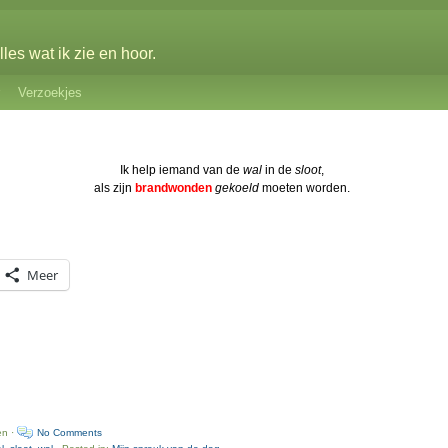
les wat ik zie en hoor.
Verzoekjes
Ik help iemand van de
wal
in de
sloot
,
als zijn
brandwonden
gekoeld
moeten worden.
Meer
en ·
No Comments