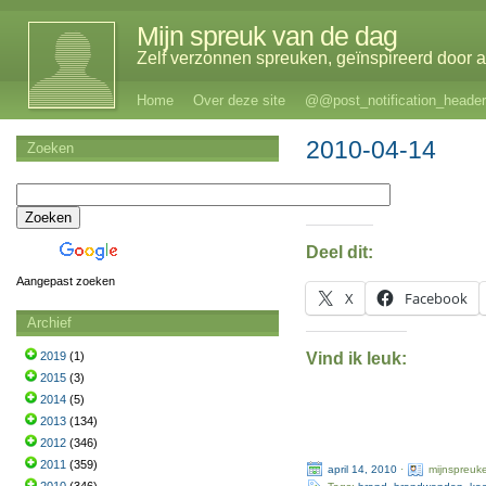
Mijn spreuk van de dag
Zelf verzonnen spreuken, geïnspireerd door al
Home
Over deze site
@@post_notification_header
2010-04-14
Zoeken
Deel dit:
Aangepast zoeken
X
Facebook
Archief
Vind ik leuk:
2019
(1)
2015
(3)
2014
(5)
2013
(134)
2012
(346)
2011
(359)
april 14, 2010
·
mijnspreuk