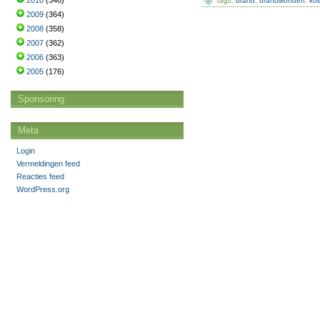
2010
(346)
Tags:
brand
,
brandwonden
,
koe
2009
(364)
2008
(358)
2007
(362)
2006
(363)
2005
(176)
Sponsoring
Meta
Login
Vermeldingen feed
Reacties feed
WordPress.org