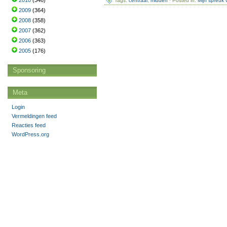
2010
(346)
Tags:
centraal
,
midden
· Posted in:
Mijn spreuk
2009
(364)
2008
(358)
2007
(362)
2006
(363)
2005
(176)
Sponsoring
Meta
Login
Vermeldingen feed
Reacties feed
WordPress.org