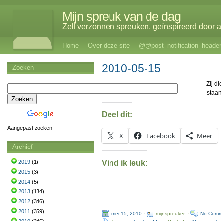
Mijn spreuk van de dag
Zelf verzonnen spreuken, geïnspireerd door al
Home
Over deze site
@@post_notification_header
2010-05-15
Zoeken
Zij di
staa
Deel dit:
Aangepast zoeken
X
Facebook
Meer
Archief
Vind ik leuk:
2019
(1)
2015
(3)
2014
(5)
2013
(134)
2012
(346)
2011
(359)
mei 15, 2010
·
mijnspreuken ·
No Comm