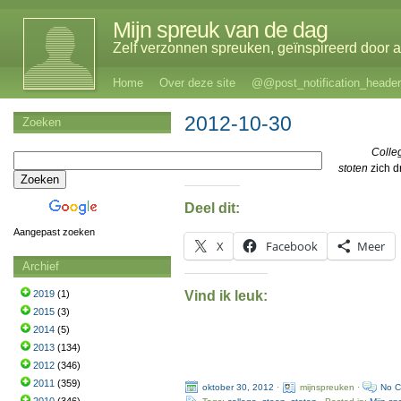
Mijn spreuk van de dag
Zelf verzonnen spreuken, geïnspireerd door al
Home
Over deze site
@@post_notification_header
2012-10-30
Zoeken
Colle
stoten
zich d
Deel dit:
Aangepast zoeken
X
Facebook
Meer
Archief
Vind ik leuk:
2019
(1)
2015
(3)
2014
(5)
2013
(134)
2012
(346)
2011
(359)
oktober 30, 2012
·
mijnspreuken ·
No 