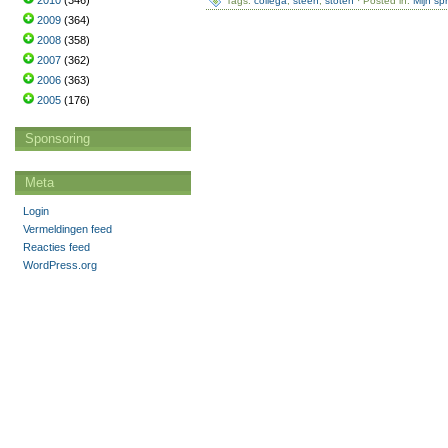
2010
(346)
Tags:
collega
,
steen
,
stoten
· Posted in:
Mijn sp
2009
(364)
2008
(358)
2007
(362)
2006
(363)
2005
(176)
Sponsoring
Meta
Login
Vermeldingen feed
Reacties feed
WordPress.org