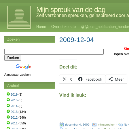
Mijn spreuk van de dag
Zelf verzonnen spreuken, geïnspireerd door al
Home
Over deze site
@@post_notification_header
2009-12-04
Zoeken
Sin
lopen ove
Deel dit:
Aangepast zoeken
X
Facebook
Meer
Archief
Vind ik leuk:
2019
(1)
2015
(3)
2014
(5)
2013
(134)
2012
(346)
2011
(359)
december 4, 2009
·
mijnspreuken ·
No 