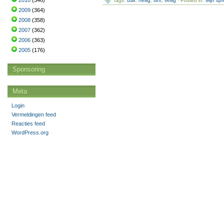
2010
(346)
Tags:
dak
,
heilig
,
sint
,
veilig
· Posted in:
Mijn sp
2009
(364)
2008
(358)
2007
(362)
2006
(363)
2005
(176)
Sponsoring
Meta
Login
Vermeldingen feed
Reacties feed
WordPress.org