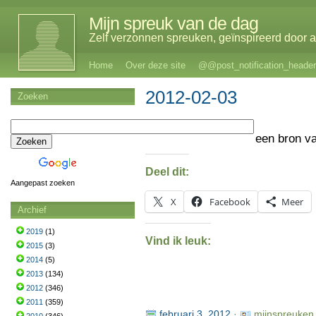
Mijn spreuk van de dag
Zelf verzonnen spreuken, geïnspireerd door al
Home
Over deze site
@@post_notification_header
2012-02-03
Zoeken
een bron v
Deel dit:
Aangepast zoeken
X
Facebook
Meer
Archief
2019
(1)
Vind ik leuk:
2015
(3)
2014
(5)
2013
(134)
2012
(346)
2011
(359)
februari 3, 2012
·
mijnspreuken