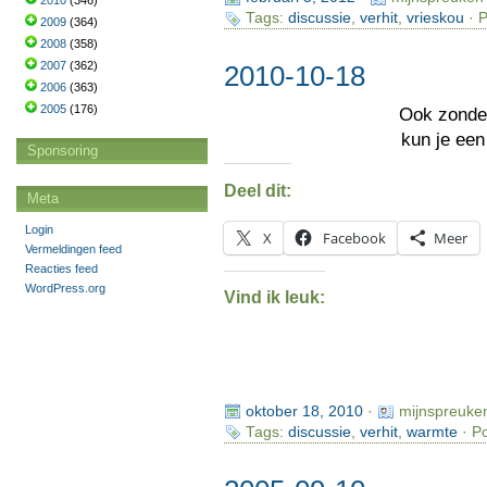
2010
(346)
Tags:
discussie
,
verhit
,
vrieskou
· P
2009
(364)
2008
(358)
2007
(362)
2010-10-18
2006
(363)
2005
(176)
Ook zond
kun je ee
Sponsoring
Deel dit:
Meta
Login
X
Facebook
Meer
Vermeldingen feed
Reacties feed
WordPress.org
Vind ik leuk:
oktober 18, 2010
·
mijnspreuke
Tags:
discussie
,
verhit
,
warmte
· Po