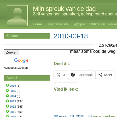
Mijn spreuk van de dag
Zelf verzonnen spreuken, geïnspireerd door al
Home
Over deze site
@@post_notification_header
2010-03-18
Zoeken
Zo
wakke
maar soms ook de weg k
Deel dit:
Aangepast zoeken
X
Facebook
Meer
Archief
2019
(1)
Vind ik leuk:
2015
(3)
2014
(5)
2013
(134)
2012
(346)
2011
(359)
maart 18, 2010
·
mijnspreuken 