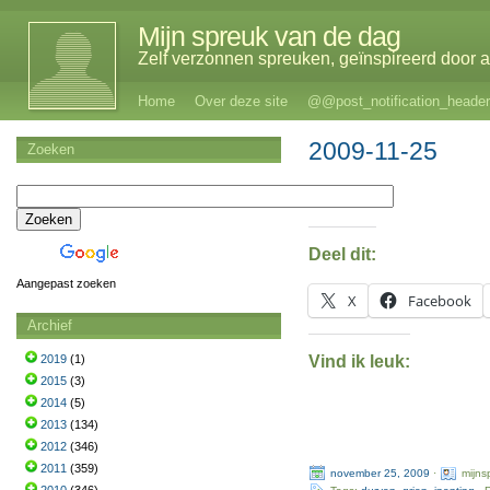
Mijn spreuk van de dag
Zelf verzonnen spreuken, geïnspireerd door al
Home
Over deze site
@@post_notification_header
2009-11-25
Zoeken
Deel dit:
Aangepast zoeken
X
Facebook
Archief
Vind ik leuk:
2019
(1)
2015
(3)
2014
(5)
2013
(134)
2012
(346)
2011
(359)
november 25, 2009
·
mijns