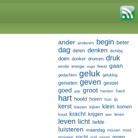
begin
ander
beter
anderen
dag
denken
delen
dichtbij
druk
doen
donker
dromen
gaan
einde
feest
energie
engel
geluk
gedachten
gelukkig
geven
genieten
gevoel
groot
goed
hard
handen
grijs
hart
hoofd
horen
ijs
huis
kerst
klein
komen
kiezen
kijken
kracht
krijgen
leren
koud
later
leven
licht
liefde
luisteren
maandag
missen
mooi
nacht
regen
morgen
oud
pasen