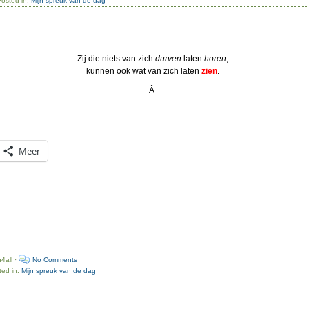
Posted in:
Mijn spreuk van de dag
Zij die niets van zich
durven
laten
horen
,
kunnen ook wat van zich laten
zien
.
Â
Meer
4all ·
No Comments
ted in:
Mijn spreuk van de dag