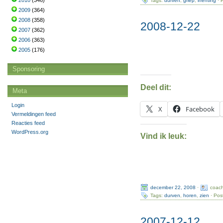
2010
(346)
Tags:
durven
,
griep
,
inenting
· 
2009
(364)
2008
(358)
2008-12-22
2007
(362)
2006
(363)
2005
(176)
Sponsoring
Deel dit:
Meta
Login
X
Facebook
Vermeldingen feed
Reacties feed
WordPress.org
Vind ik leuk:
december 22, 2008
·
coach
Tags:
durven
,
horen
,
zien
· Pos
2007-12-12