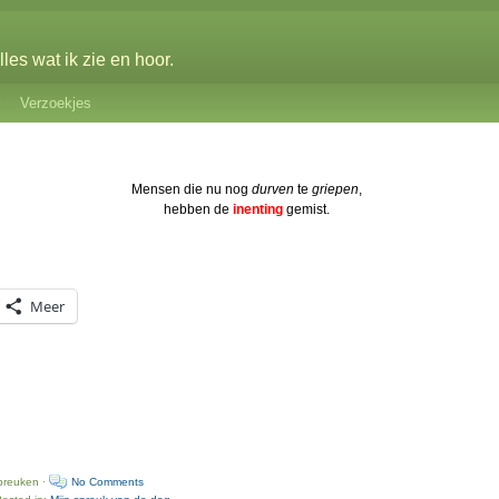
les wat ik zie en hoor.
Verzoekjes
Mensen die nu nog
durven
te
griepen
,
hebben de
inenting
gemist.
Meer
preuken ·
No Comments