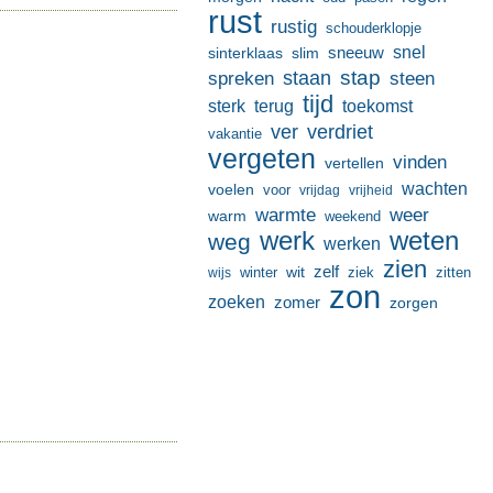
rust
rustig
schouderklopje
sneeuw
snel
sinterklaas
slim
stap
staan
spreken
steen
tijd
terug
toekomst
sterk
ver
verdriet
vakantie
vergeten
vinden
vertellen
wachten
voelen
voor
vrijdag
vrijheid
warmte
weer
warm
weekend
werk
weten
weg
werken
zien
zelf
wit
winter
ziek
wijs
zitten
zon
zoeken
zomer
zorgen