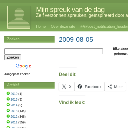
Mijn spreuk van de dag
Zelf verzonnen spreuken, geïnspireerd door al
Home
Over deze site
@@post_notification_header
2009-08-05
Zoeken
Elke
stee
gebouw
Deel dit:
Aangepast zoeken
Archief
X
Facebook
Meer
2019
(1)
2015
(3)
Vind ik leuk:
2014
(5)
2013
(134)
2012
(346)
2011
(359)