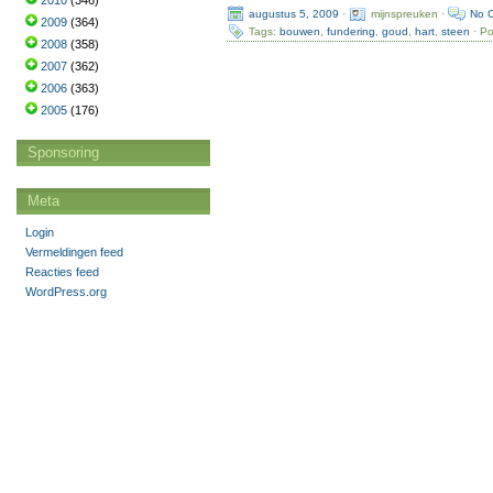
2010
(346)
augustus 5, 2009
·
mijnspreuken ·
No 
2009
(364)
Tags:
bouwen
,
fundering
,
goud
,
hart
,
steen
· Po
2008
(358)
2007
(362)
2006
(363)
2005
(176)
Sponsoring
Meta
Login
Vermeldingen feed
Reacties feed
WordPress.org