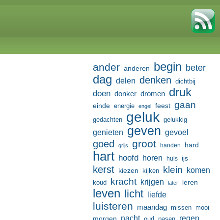
begin
ander
beter
anderen
dag
denken
delen
dichtbij
druk
doen
donker
dromen
gaan
einde
feest
energie
engel
geluk
gedachten
gelukkig
geven
genieten
gevoel
groot
goed
hard
handen
grijs
hart
hoofd
horen
ijs
huis
kerst
klein
komen
kiezen
kijken
kracht
krijgen
leren
koud
later
leven
licht
liefde
luisteren
maandag
missen
mooi
nacht
regen
morgen
oud
pasen