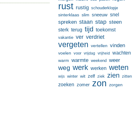
rust
rustig
schouderklopje
sneeuw
snel
sinterklaas
slim
stap
staan
spreken
steen
tijd
terug
toekomst
sterk
ver
verdriet
vakantie
vergeten
vinden
vertellen
wachten
voelen
voor
vrijdag
vrijheid
warmte
weer
warm
weekend
werk
weten
weg
werken
zien
zelf
wit
winter
ziek
wijs
zitten
zon
zoeken
zomer
zorgen