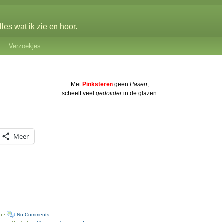
les wat ik zie en hoor.
Verzoekjes
Met
Pinksteren
geen
Pasen
,
scheelt veel
gedonder
in de glazen.
Meer
n ·
No Comments