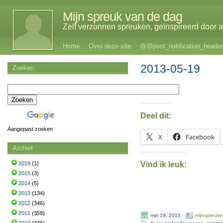
Mijn spreuk van de dag
Zelf verzonnen spreuken, geïnspireerd door al
Home
Over deze site
@@post_notification_header
2013-05-19
Zoeken
Deel dit:
Aangepast zoeken
X
Facebook
Archief
Vind ik leuk:
2019
(1)
2015
(3)
2014
(5)
2013
(134)
2012
(346)
2011
(359)
mei 19, 2013
·
mijnspreuke