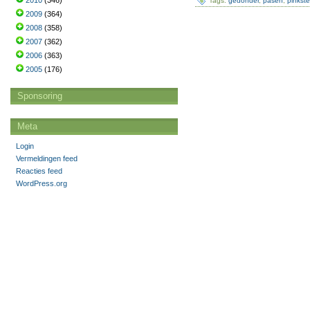
2010
(346)
Tags:
gedonder
,
pasen
,
pinkst
2009
(364)
2008
(358)
2007
(362)
2006
(363)
2005
(176)
Sponsoring
Meta
Login
Vermeldingen feed
Reacties feed
WordPress.org