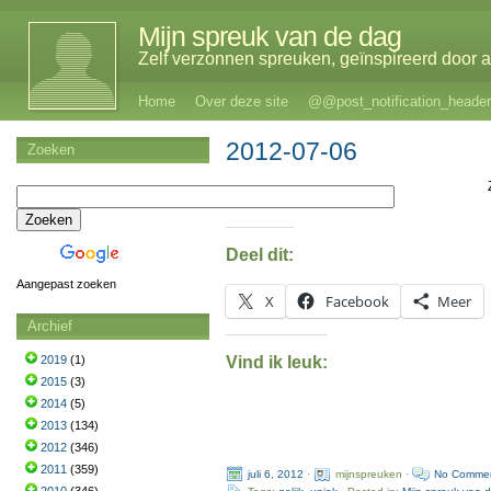
Mijn spreuk van de dag
Zelf verzonnen spreuken, geïnspireerd door al
Home
Over deze site
@@post_notification_header
2012-07-06
Zoeken
Deel dit:
Aangepast zoeken
X
Facebook
Meer
Archief
Vind ik leuk:
2019
(1)
2015
(3)
2014
(5)
2013
(134)
2012
(346)
2011
(359)
juli 6, 2012
·
mijnspreuken ·
No Comme