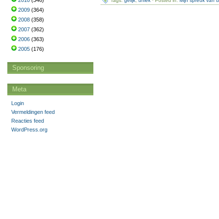
2010
(346)
Tags:
gelijk
,
uniek
· Posted in:
Mijn spreuk van 
2009
(364)
2008
(358)
2007
(362)
2006
(363)
2005
(176)
Sponsoring
Meta
Login
Vermeldingen feed
Reacties feed
WordPress.org