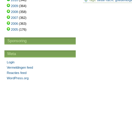
2010
(346)
Tags:
beste nacht
,
goedemorg
2009
(364)
2008
(358)
2007
(362)
2006
(363)
2005
(176)
Sponsoring
Meta
Login
Vermeldingen feed
Reacties feed
WordPress.org