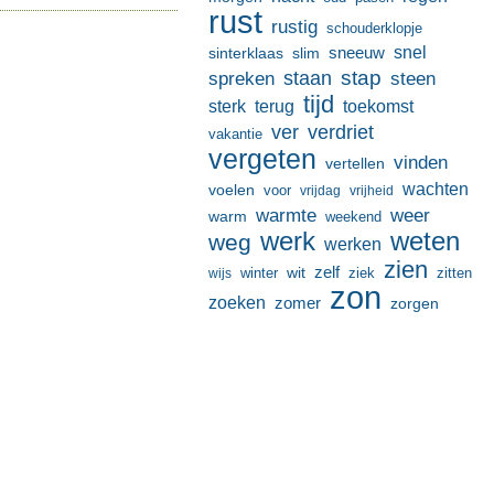
rust
rustig
schouderklopje
sneeuw
snel
sinterklaas
slim
stap
staan
spreken
steen
tijd
terug
toekomst
sterk
ver
verdriet
vakantie
vergeten
vinden
vertellen
wachten
voelen
voor
vrijdag
vrijheid
warmte
weer
warm
weekend
werk
weten
weg
werken
zien
zelf
wit
winter
ziek
wijs
zitten
zon
zoeken
zomer
zorgen