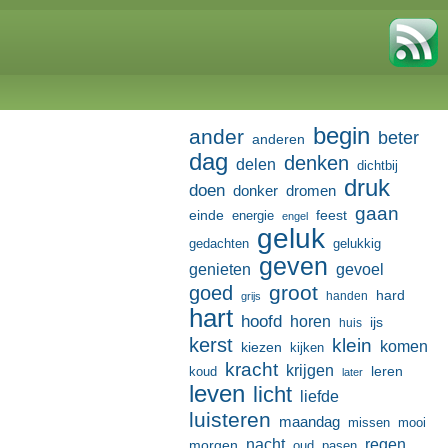
begin
ander
beter
anderen
dag
denken
delen
dichtbij
druk
doen
donker
dromen
gaan
einde
feest
energie
engel
geluk
gedachten
gelukkig
geven
genieten
gevoel
groot
goed
hard
handen
grijs
hart
hoofd
horen
ijs
huis
kerst
klein
komen
kiezen
kijken
kracht
krijgen
leren
koud
later
leven
licht
liefde
luisteren
maandag
missen
mooi
nacht
regen
morgen
oud
pasen