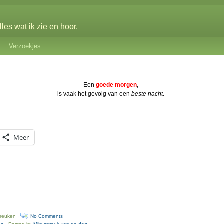
les wat ik zie en hoor.
Verzoekjes
Een
goede morgen
,
is vaak het gevolg van een
beste
nacht
.
Meer
preuken ·
No Comments