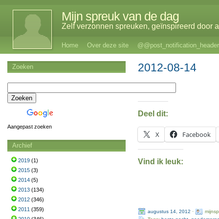
Mijn spreuk van de dag
Zelf verzonnen spreuken, geïnspireerd door al
Home
Over deze site
@@post_notification_header
2012-08-14
Zoeken
Deel dit:
Aangepast zoeken
X
Facebook
Archief
Vind ik leuk:
2019
(1)
2015
(3)
2014
(5)
2013
(134)
2012
(346)
2011
(359)
augustus 14, 2012
·
mijns