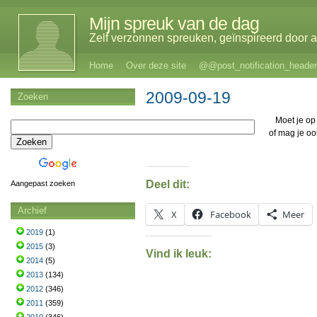
Mijn spreuk van de dag
Zelf verzonnen spreuken, geïnspireerd door al
Home
Over deze site
@@post_notification_header
2009-09-19
Zoeken
Moet je o
of mag je o
Deel dit:
Aangepast zoeken
Archief
X
Facebook
Meer
2019
(1)
2015
(3)
Vind ik leuk:
2014
(5)
2013
(134)
2012
(346)
2011
(359)