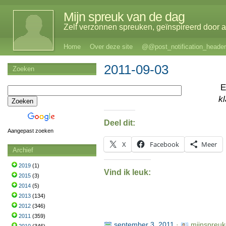
Mijn spreuk van de dag
Zelf verzonnen spreuken, geïnspireerd door al
Home
Over deze site
@@post_notification_header
2011-09-03
Zoeken
E
k
Deel dit:
Aangepast zoeken
X
Facebook
Meer
Archief
2019
(1)
Vind ik leuk:
2015
(3)
2014
(5)
2013
(134)
2012
(346)
2011
(359)
september 3, 2011
·
mijnspreuk