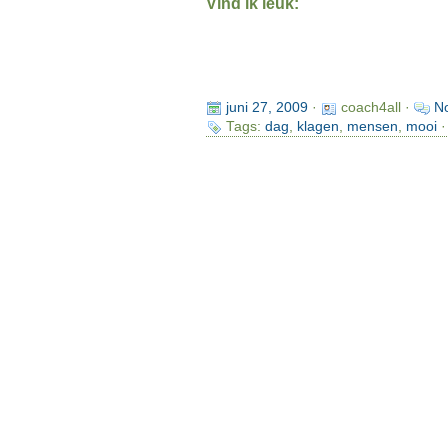
Vind ik leuk:
juni 27, 2009
·
coach4all ·
N
Tags:
dag
,
klagen
,
mensen
,
mooi
·