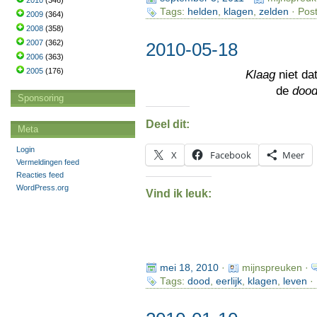
2010
(346)
Tags:
helden
,
klagen
,
zelden
· Post
2009
(364)
2008
(358)
2007
(362)
2010-05-18
2006
(363)
2005
(176)
Klaag
niet da
de
doo
Sponsoring
Deel dit:
Meta
Login
X
Facebook
Meer
Vermeldingen feed
Reacties feed
WordPress.org
Vind ik leuk:
mei 18, 2010
·
mijnspreuken ·
Tags:
dood
,
eerlijk
,
klagen
,
leven
· 