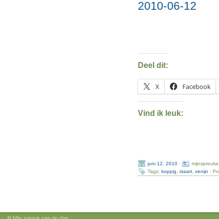
2010-06-12
Deel dit:
X
Facebook
Vind ik leuk:
juni 12, 2010
·
mijnspreuke
Tags:
koppig
,
staart
,
venijn
· Po
©
Mijn spreuk van de dag
.