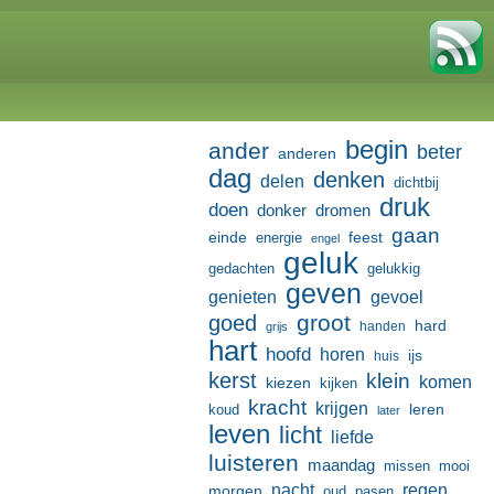
begin
ander
beter
anderen
dag
denken
delen
dichtbij
druk
doen
donker
dromen
gaan
einde
feest
energie
engel
geluk
gedachten
gelukkig
geven
genieten
gevoel
groot
goed
hard
handen
grijs
hart
hoofd
horen
ijs
huis
kerst
klein
komen
kiezen
kijken
kracht
krijgen
leren
koud
later
leven
licht
liefde
luisteren
maandag
missen
mooi
nacht
regen
morgen
oud
pasen