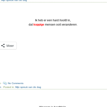
n:
Mijn spreuk van de dag
Ik heb er een hard
hoofd
in,
dat
koppige
mensen ooit
veranderen
.
Meer
n ·
No Comments
n
· Posted in:
Mijn spreuk van de dag