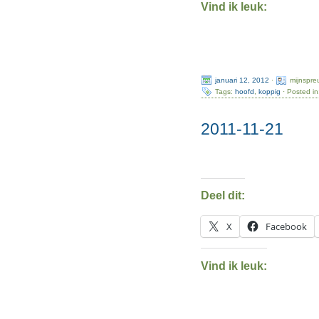
Vind ik leuk:
januari 12, 2012
·
mijnspre
Tags:
hoofd
,
koppig
· Posted i
2011-11-21
Deel dit:
X
Facebook
Vind ik leuk: