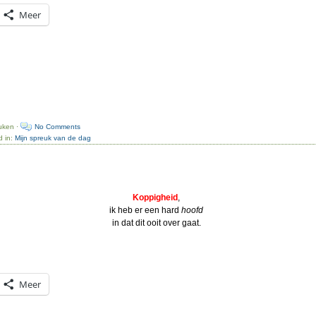
Meer
uken ·
No Comments
d in:
Mijn spreuk van de dag
Koppigheid
,
ik heb er een hard
hoofd
in dat dit ooit over gaat.
Meer