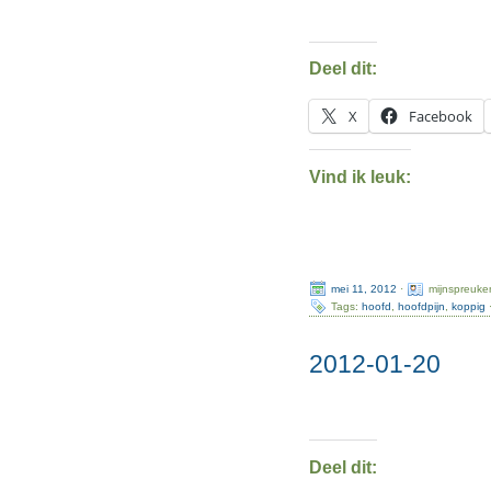
Deel dit:
X
Facebook
Vind ik leuk:
mei 11, 2012
·
mijnspreuke
Tags:
hoofd
,
hoofdpijn
,
koppig
2012-01-20
Deel dit: