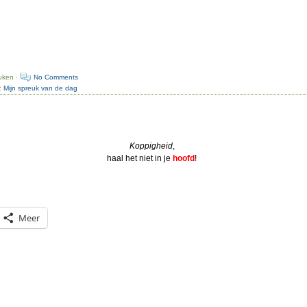
uken ·
No Comments
n:
Mijn spreuk van de dag
Koppigheid
,
haal het niet in je
hoofd
!
Meer