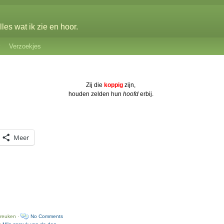
les wat ik zie en hoor.
Verzoekjes
Zij die
koppig
zijn,
houden zelden hun
hoofd
erbij.
Meer
preuken ·
No Comments