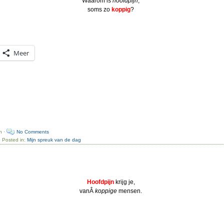
Waarom is
hoofdpijn
,
soms zo
koppig
?
Meer
n ·
No Comments
· Posted in:
Mijn spreuk van de dag
Hoofdpijn
krijg je,
vanÂ
koppige
mensen.