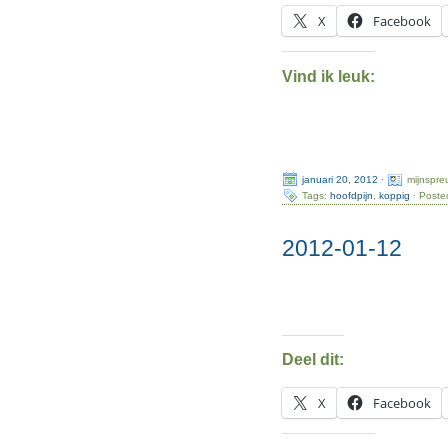
X
Facebook
Vind ik leuk:
januari 20, 2012
·
mijnspre
Tags:
hoofdpijn
,
koppig
· Poste
2012-01-12
Deel dit:
X
Facebook