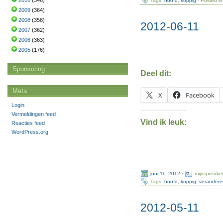
2010
(346)
Tags:
hoofd
,
koppig
· Posted i
2009
(364)
2008
(358)
2012-06-11
2007
(362)
2006
(363)
2005
(176)
Sponsoring
Deel dit:
Meta
X
Facebook
Login
Vermeldingen feed
Vind ik leuk:
Reacties feed
WordPress.org
juni 11, 2012
·
mijnspreuke
Tags:
hoofd
,
koppig
,
verandere
2012-05-11