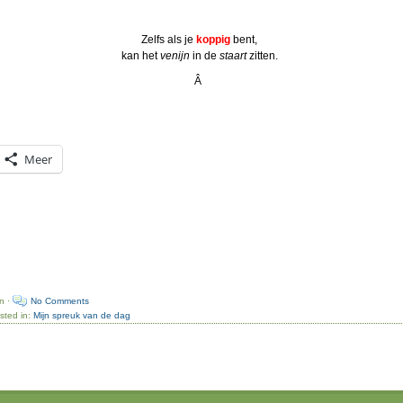
Zelfs als je
koppig
bent,
kan het
venijn
in de
staart
zitten.
Â
Meer
n ·
No Comments
sted in:
Mijn spreuk van de dag