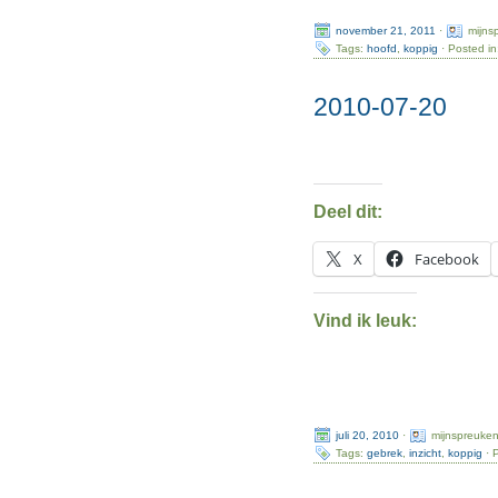
november 21, 2011
·
mijns
Tags:
hoofd
,
koppig
· Posted i
2010-07-20
Deel dit:
X
Facebook
Vind ik leuk:
juli 20, 2010
·
mijnspreuke
Tags:
gebrek
,
inzicht
,
koppig
· 