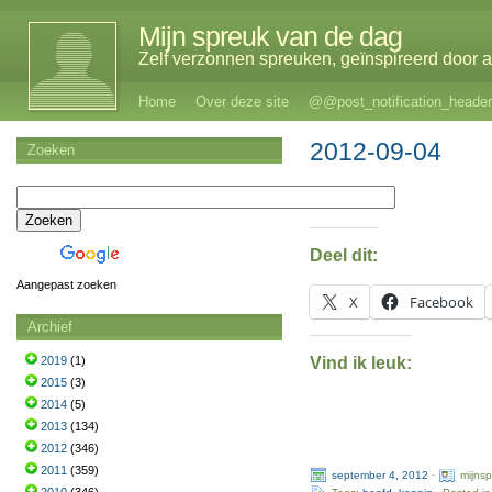
Mijn spreuk van de dag
Zelf verzonnen spreuken, geïnspireerd door al
Home
Over deze site
@@post_notification_header
2012-09-04
Zoeken
Deel dit:
Aangepast zoeken
X
Facebook
Archief
Vind ik leuk:
2019
(1)
2015
(3)
2014
(5)
2013
(134)
2012
(346)
2011
(359)
september 4, 2012
·
mijns