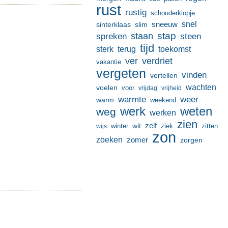
rust
rustig
schouderklopje
sneeuw
snel
sinterklaas
slim
stap
staan
spreken
steen
tijd
terug
toekomst
sterk
ver
verdriet
vakantie
vergeten
vinden
vertellen
wachten
voelen
voor
vrijdag
vrijheid
warmte
weer
warm
weekend
werk
weten
weg
werken
zien
zelf
wit
winter
ziek
wijs
zitten
zon
zoeken
zomer
zorgen