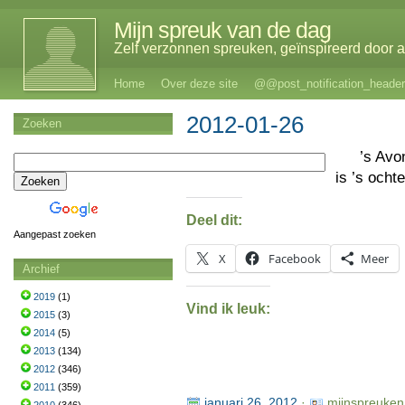
Mijn spreuk van de dag
Zelf verzonnen spreuken, geïnspireerd door al
Home
Over deze site
@@post_notification_header
2012-01-26
Zoeken
’s Av
is ’s och
Deel dit:
Aangepast zoeken
X
Facebook
Meer
Archief
2019
(1)
Vind ik leuk:
2015
(3)
2014
(5)
2013
(134)
2012
(346)
2011
(359)
januari 26, 2012
·
mijnspreuken