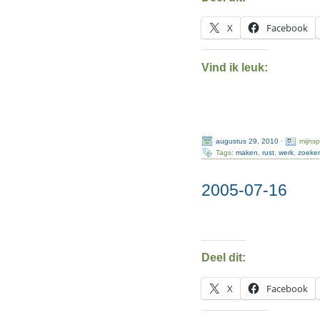
X
Facebook
Vind ik leuk:
augustus 29, 2010
·
mijns
Tags:
maken
,
rust
,
werk
,
zoeke
2005-07-16
Deel dit:
X
Facebook