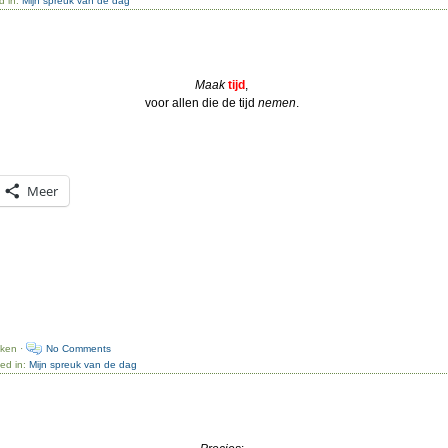
d in:
Mijn spreuk van de dag
Maak
tijd
,
voor allen die de tijd
nemen
.
Meer
uken ·
No Comments
ed in:
Mijn spreuk van de dag