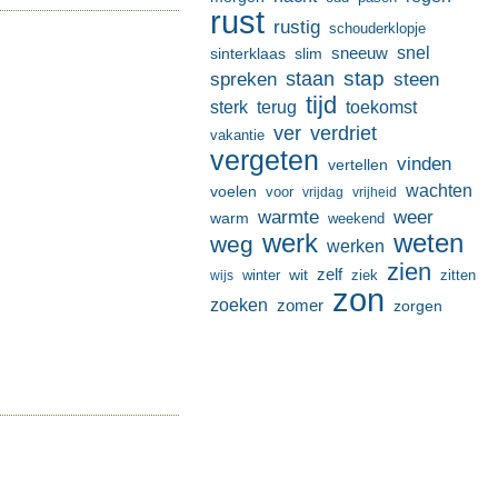
rust
rustig
schouderklopje
sneeuw
snel
sinterklaas
slim
stap
staan
spreken
steen
tijd
terug
toekomst
sterk
ver
verdriet
vakantie
vergeten
vinden
vertellen
wachten
voelen
voor
vrijdag
vrijheid
warmte
weer
warm
weekend
werk
weten
weg
werken
zien
zelf
wit
winter
ziek
wijs
zitten
zon
zoeken
zomer
zorgen