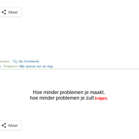
Meer
preuken ·
No Comments
n
· Posted in:
Mijn spreuk van de dag
Hoe minder problemen je
maakt
,
hoe minder problemen je zult
krijgen
.
Meer