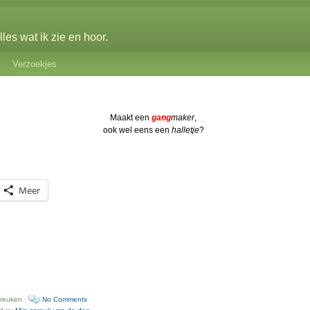
les wat ik zie en hoor.
Verzoekjes
Maakt een
gang
maker
,
ook wel eens een
halletje
?
Meer
preuken ·
No Comments