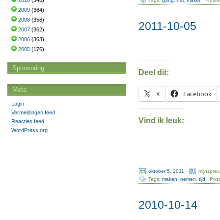
2010
(346)
Tags:
gang
,
hal
,
maken
· Poste
2009
(364)
2008
(358)
2011-10-05
2007
(362)
2006
(363)
2005
(176)
Sponsoring
Deel dit:
Meta
X
Facebook
Login
Vermeldingen feed
Vind ik leuk:
Reacties feed
WordPress.org
oktober 5, 2011
·
mijnspre
Tags:
maken
,
nemen
,
tijd
· Post
2010-10-14