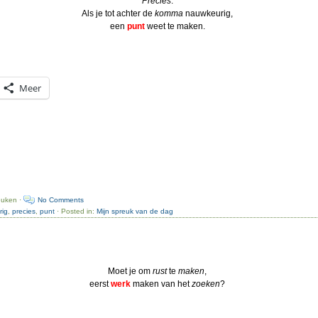
Precies
:
Als je tot achter de
komma
nauwkeurig,
een
punt
weet te maken.
Meer
euken ·
No Comments
rig
,
precies
,
punt
· Posted in:
Mijn spreuk van de dag
Moet je om
rust
te
maken
,
eerst
werk
maken van het
zoeken
?