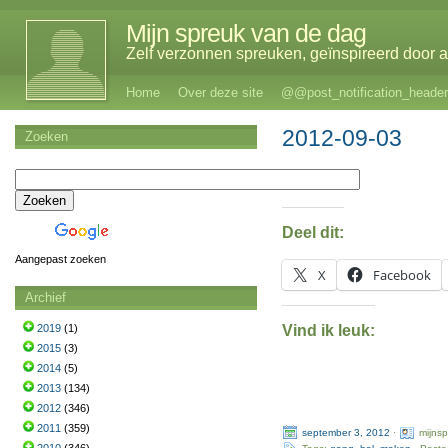
Mijn spreuk van de dag
Zelf verzonnen spreuken, geïnspireerd door al
Home
Over deze site
@@post_notification_header
2012-09-03
Zoeken
Deel dit:
Aangepast zoeken
X
Facebook
Archief
Vind ik leuk:
2019
(1)
2015
(3)
2014
(5)
2013
(134)
2012
(346)
2011
(359)
september 3, 2012
·
mijns