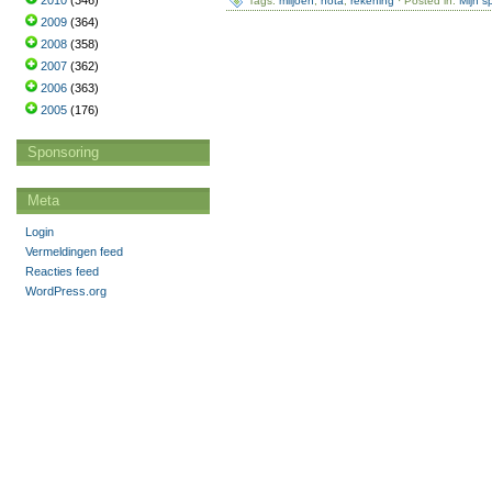
2010
(346)
Tags:
miljoen
,
nota
,
rekening
· Posted in:
Mijn s
2009
(364)
2008
(358)
2007
(362)
2006
(363)
2005
(176)
Sponsoring
Meta
Login
Vermeldingen feed
Reacties feed
WordPress.org