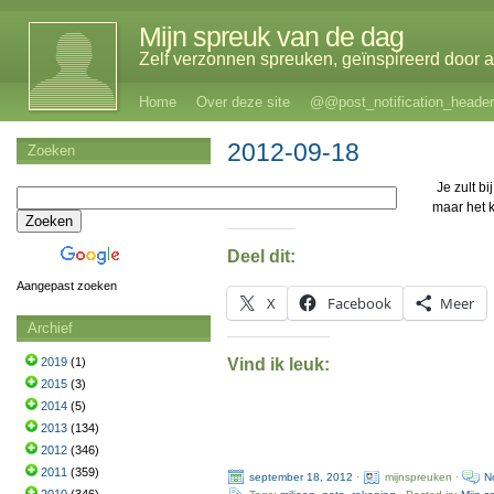
Mijn spreuk van de dag
Zelf verzonnen spreuken, geïnspireerd door al
Home
Over deze site
@@post_notification_header
2012-09-18
Zoeken
Je zult bi
maar het 
Deel dit:
Aangepast zoeken
X
Facebook
Meer
Archief
Vind ik leuk:
2019
(1)
2015
(3)
2014
(5)
2013
(134)
2012
(346)
2011
(359)
september 18, 2012
·
mijnspreuken ·
N