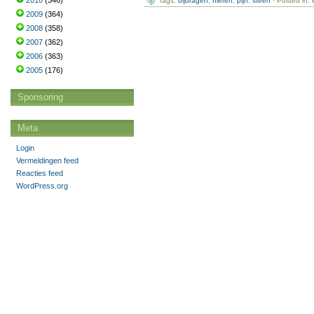
2010
(346)
Tags:
bijdragen
,
nieren
,
pijn
,
steen
· Posted in:
2009
(364)
2008
(358)
2007
(362)
2006
(363)
2005
(176)
Sponsoring
Meta
Login
Vermeldingen feed
Reacties feed
WordPress.org