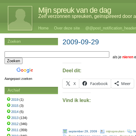
Mijn spreuk van de dag
Zelf verzonnen spreuken, geïnspireerd door al
Home
Over deze site
@@post_notification_header
2009-09-29
Zoeken
als je
nieren
Deel dit:
Aangepast zoeken
X
Facebook
Meer
Archief
Vind ik leuk:
2019
(1)
2015
(3)
2014
(5)
2013
(134)
2012
(346)
2011
(359)
september 29, 2009
·
mijnspreuken ·
N