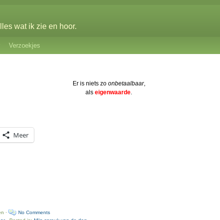
les wat ik zie en hoor.
Verzoekjes
Er is niets zo
onbetaalbaar
,
als
eigenwaarde
.
Meer
en ·
No Comments