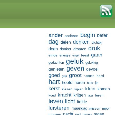
begin
ander
beter
anderen
dag
denken
delen
dichtbij
druk
doen
donker
dromen
gaan
einde
feest
energie
engel
geluk
gedachten
gelukkig
geven
genieten
gevoel
groot
goed
hard
handen
grijs
hart
hoofd
horen
ijs
huis
kerst
klein
komen
kiezen
kijken
kracht
krijgen
leren
koud
later
leven
licht
liefde
luisteren
maandag
missen
mooi
nacht
regen
morgen
oud
pasen