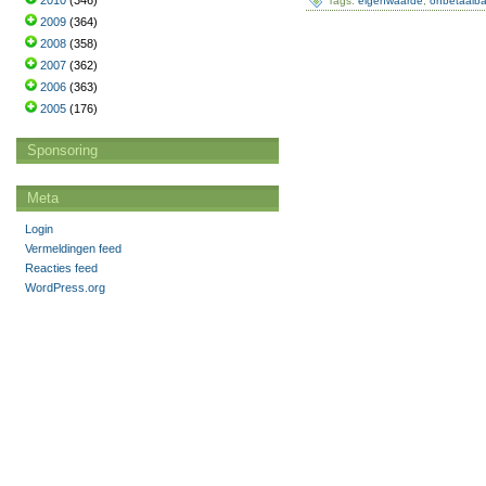
2010
(346)
Tags:
eigenwaarde
,
onbetaalba
2009
(364)
2008
(358)
2007
(362)
2006
(363)
2005
(176)
Sponsoring
Meta
Login
Vermeldingen feed
Reacties feed
WordPress.org